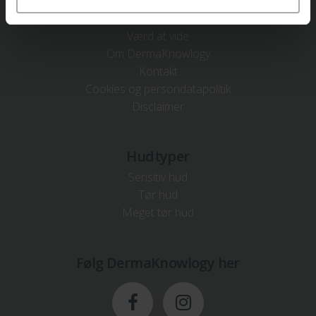
Produkter
Værd at vide
Om DermaKnowlogy
Kontakt
Cookies og persondatapolitik
Disclaimer
Hudtyper
Sensitiv hud
Tør hud
Meget tør hud
Følg DermaKnowlogy her