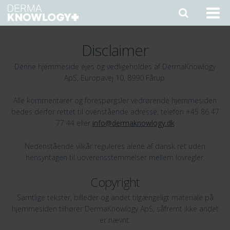
Disclaimer
Denne hjemmeside ejes og vedligeholdes af DermaKnowlogy
ApS, Europavej 10, 8990 Fårup.
Alle kommentarer og forespørgsler vedrørende hjemmesiden
bedes derfor rettet til ovenstående adresse, telefon +45 86 47
77 44 eller
info@dermaknowlogy.dk
Nedenstående vilkår reguleres alene af dansk ret uden
hensyntagen til uoverensstemmelser mellem lovregler.
Copyright
Samtlige tekster, billeder og andet tilgængeligt materiale på
hjemmesiden tilhører DermaKnowlogy ApS, såfremt ikke andet
er nævnt.