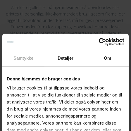
Al tekst og alle filer på hjemmesiden må downloades eller
printes til personligt, ikke-kommercielt brug, ligesom filerne, der
ligger til download under ”Presse”, må bruges i presseøjemed.
Enhver anden form for kopiering, download, bearbejdelse,
videresendelse, reproduktion, oversættelse og så videre af
indholdet på hjemmesiden er ikke tilladt uden en skriftlig
tilladelse fra DermaKnowlogy ApS.
Ansvarspolitik
Samtykke
Detaljer
Om
Al information på hjemmesiden er vejledende.
Denne hjemmeside bruger cookies
Indholdet på hjemmesiden bliver hele tiden opdateret. Dog
Vi bruger cookies til at tilpasse vores indhold og
påtager DermaKnowlogy ApS sig intet ansvar for eventuelle fejl,
udeladelser, unøjagtigheder eller lignende.
annoncer, til at vise dig funktioner til sociale medier og til
at analysere vores trafik. Vi deler også oplysninger om
DermaKnowlogy ApS bestræber sig på at sikre, at hjemmesiden
din brug af vores hjemmeside med vores partnere inden
fungerer optimalt til enhver tid, men kan ikke garantere mod vira
for sociale medier, annonceringspartnere og
eller andre fejl, og al brug af hjemmesiden sker således på egen
analysepartnere. Vores partnere kan kombinere disse
risiko.
data med andre oplysninger, du har givet dem, eller som