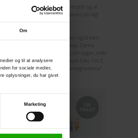
en, kan det være en fordel at benytte sig af
for det høje fedtindhold absorberes utroligt
eme.
Om
an ses ved hudlidelsen rosacea, men også bare
rising Gel som supplerende fugtpleje. Denne
ansigtshud og kan bruges 2-3 gange om dagen, indtil
n bruge den federe ansigtscreme, som f.eks. FACE
 medier og til at analysere
r ikke olie, hvilket er en af ”hemmelighederne”
nden for sociale medier,
e oplysninger, du har givet
ensitiv hud.
Marketing