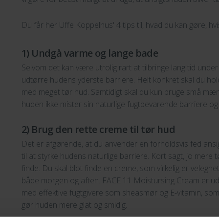
Du får her Uffe Koppelhus' 4 tips til, hvad du kan gøre, h
1) Undgå varme og lange bade
Selvom det kan være utrolig rart at tilbringe lang tid und
udtørre hudens yderste barriere. Helt konkret skal du holde
med meget tør hud. Samtidigt skal du kun bruge små mæng
huden ikke mister sin naturlige fugtbevarende barriere og 
2) Brug den rette creme til tør hud
Det er afgørende, at du anvender en forholdsvis fed ans
til at styrke hudens naturlige barriere. Kort sagt, jo mere
finde. Du skal blot finde en creme, som virkelig er velegn
både morgen og aften. FACE 11 Moistursing Cream er udvikl
med effektive fugtgivere som sheasmør og E-vitamin, som e
gør huden mere glat og smidig.