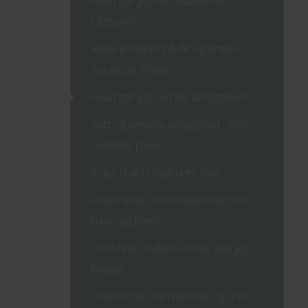
Hvad gør jeg ved skællende
hårbund?
Røde knopper på lår og arme?
Keratosis Pilaris
Hvad gør jeg ved tør ansigtshud?
Sart og sensitiv ansigtshud - den
optimale pleje?
6 tips til at undgå uren hud
Fedtcreme som beskyttelse mod
kulde og blæst
Uren hud - hvilken creme skal jeg
bruge?
Hvorfor får man bumser og uren