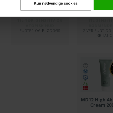
Kun nødvendige cookies
FACE 11 Moisturising
FACE 21 Moist
Cream 50 ml
Gel 50 
TIL TØR, SENSITIV OG
TIL SENSIT
ATOPISK HUD
RØDMENDE
FUGTER OG BLØDGØR
GIVER FUGT OG
IRRITATI
MD12 High Ab
Cream 20