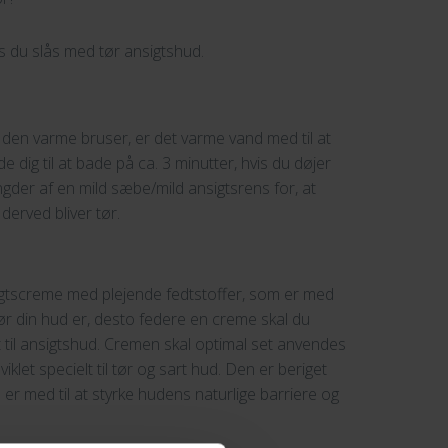
vis du slås med tør ansigtshud.
er den varme bruser, er det varme vand med til at
 dig til at bade på ca. 3 minutter, hvis du døjer
der af en mild sæbe/mild ansigtsrens for, at
derved bliver tør.
igtscreme med plejende fedtstoffer, som er med
 tør din hud er, desto federe en creme skal du
et til ansigtshud. Cremen skal optimal set anvendes
et specielt til tør og sart hud. Den er beriget
r med til at styrke hudens naturlige barriere og