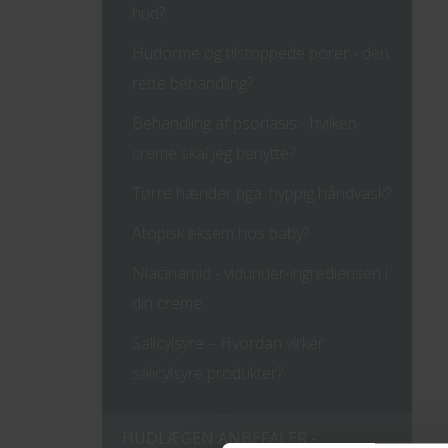
hud?
Hudorme og tilstoppede porer - den
rette behandling?
Behandling af psoriasis - hvilken
creme skal jeg benytte?
Tørre hænder pga. hyppig håndvask?
Atopisk eksem hos baby?
Niacinamid - vidunder-ingrediensen i
din creme
Salicylsyre – Hvordan virker
salicylsyre produkter?
HUDLÆGEN ANBEFALER -