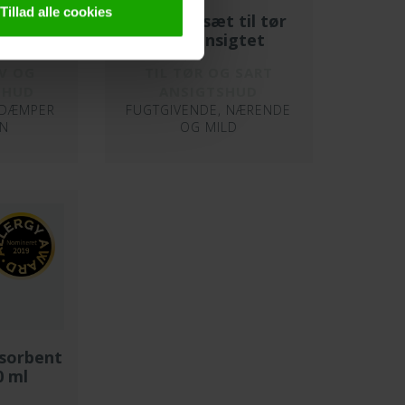
Tillad alle cookies
urising
Hudplejesæt til tør
ml
hud i ansigtet
IV OG
TIL TØR OG SART
 HUD
ANSIGTSHUD
 DÆMPER
FUGTGIVENDE, NÆRENDE
ON
OG MILD
sorbent
0 ml