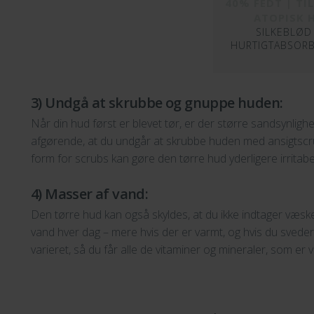
40% FEDT | TI
ATOPISK 
SILKEBLØD
HURTIGTABSOR
3) Undgå at skrubbe og gnuppe huden:
Når din hud først er blevet tør, er der større sandsynlighed
afgørende, at du undgår at skrubbe huden med ansigtscr
form for scrubs kan gøre den tørre hud yderligere irritabe
4) Masser af vand:
Den tørre hud kan også skyldes, at du ikke indtager væske n
vand hver dag – mere hvis der er varmt, og hvis du sveder 
varieret, så du får alle de vitaminer og mineraler, som er 