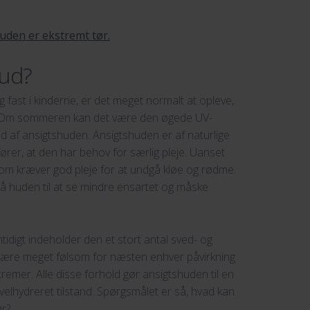
uden er ekstremt tør.
shud?
 fast i kinderne, er det meget normalt at opleve,
ede. Om sommeren kan det være den øgede UV-
ed af ansigtshuden. Ansigtshuden er af naturlige
fører, at den har behov for særlig pleje. Uanset
 som kræver god pleje for at undgå kløe og rødme.
gså huden til at se mindre ensartet og måske
mtidigt indeholder den et stort antal sved- og
r være meget følsom for næsten enhver påvirkning
mer. Alle disse forhold gør ansigtshuden til en
 velhydreret tilstand. Spørgsmålet er så, hvad kan
ør?