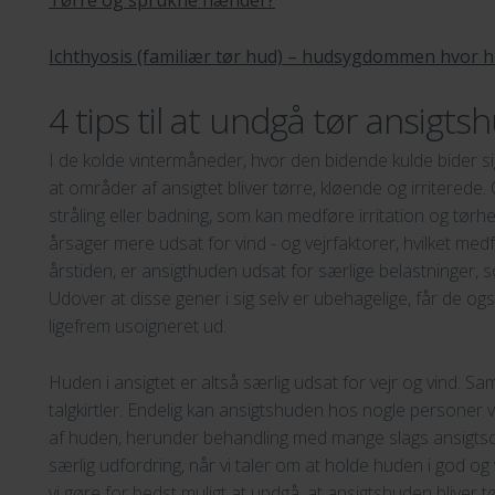
Ichthyosis (familiær tør hud) – hudsygdommen hvor h
4 tips til at undgå tør ansigt
I de kolde vintermåneder, hvor den bidende kulde bider sig
at områder af ansigtet bliver tørre, kløende og irriter
stråling eller badning, som kan medføre irritation og tørh
årsager mere udsat for vind - og vejrfaktorer, hvilket med
årstiden, er ansigthuden udsat for særlige belastninger,
Udover at disse gener i sig selv er ubehagelige, får de o
ligefrem usoigneret ud.
Huden i ansigtet er altså særlig udsat for vejr og vind. Sa
talgkirtler. Endelig kan ansigtshuden hos nogle persone
af huden, herunder behandling med mange slags ansigtscre
særlig udfordring, når vi taler om at holde huden i god og
vi gøre for bedst muligt at undgå, at ansigtshuden bliver t