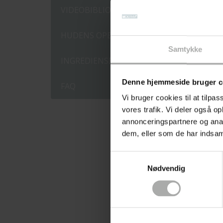
VIDEOBIBLIOTEK
HUDENS OPBYGNING
Samtykke
INGREDIENSER
Denne hjemmeside bruger c
FAQ
Vi bruger cookies til at tilpas
vores trafik. Vi deler også 
annonceringspartnere og anal
dem, eller som de har indsaml
Samtykkevalg
Nødvendig