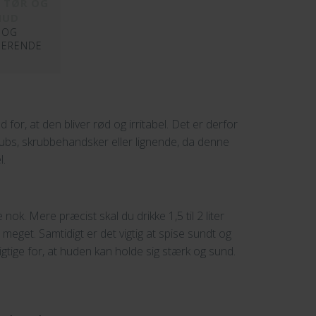
L TØR OG
HUD
 OG
BERENDE
 for, at den bliver rød og irritabel. Det er derfor
ubs, skrubbehandsker eller lignende, da denne
l.
ok. Mere præcist skal du drikke 1,5 til 2 liter
meget. Samtidigt er det vigtig at spise sundt og
vigtige for, at huden kan holde sig stærk og sund.