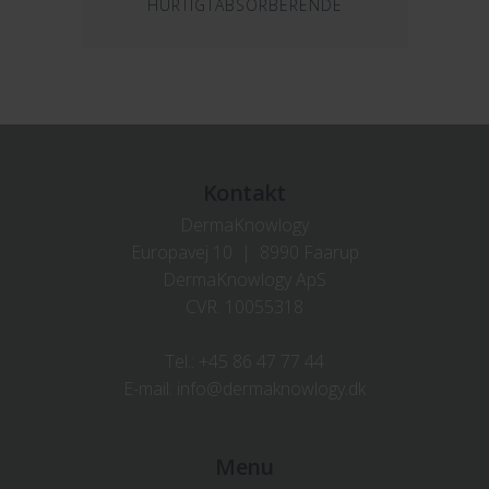
HURTIGTABSORBERENDE
Kontakt
DermaKnowlogy
Europavej 10 | 8990 Faarup
DermaKnowlogy ApS
CVR. 10055318
Tel.:
+45 86 47 77 44
E-mail:
info@dermaknowlogy.dk
Menu