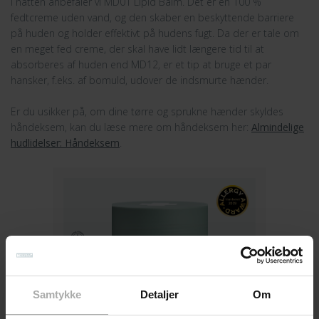
I natten anbefaler vi MD01 Lipid Balm. Det er en 100 %
fedtcreme uden vand, og den skaber en beskyttende barriere
på huden og holder effektivt på hudens fugt. Da der er tale om
en meget fed creme, der skal have lidt længere tid til at
absorberes af huden end MD12, er et tip at bruge et par
hansker, f.eks. af bomuld, udover de indsmurte hænder.
Er du usikker på, om dine tørre og sprukne hænder skyldes
håndeksem, kan du læse mere om håndeksem her:
Almindelige
hudlidelser: Håndeksem
.
Samtykke
Detaljer
Om