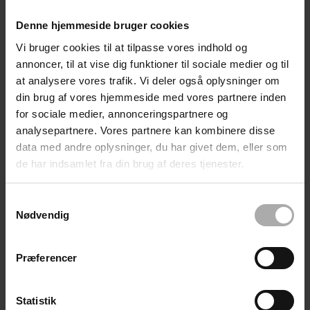
MD01 Lipid Balm 175 ml
Denne hjemmeside bruger cookies
100% FEDT | TIL MEGET TØR OG
Vi bruger cookies til at tilpasse vores indhold og
ATOPISK HUD
annoncer, til at vise dig funktioner til sociale medier og til
VANDFRI FEDTCREME
at analysere vores trafik. Vi deler også oplysninger om
din brug af vores hjemmeside med vores partnere inden
for sociale medier, annonceringspartnere og
analysepartnere. Vores partnere kan kombinere disse
data med andre oplysninger, du har givet dem, eller som
de har indsamlet fra din brug af deres tjenester.
Samtykkevalg
Nødvendig
Præferencer
MD01 Lipid Balm 75 ml
Statistik
100% FEDT | TIL MEGET TØR OG