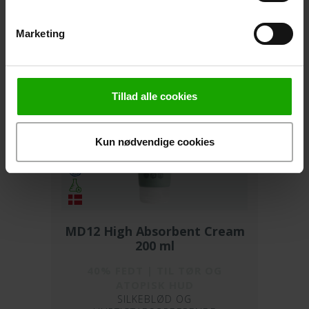
ATOPISK HUD
VANDFRI FEDTCREME
Marketing
Tillad alle cookies
Kun nødvendige cookies
MD12 High Absorbent Cream
200 ml
40% FEDT | TIL TØR OG
ATOPISK HUD
SILKEBLØD OG