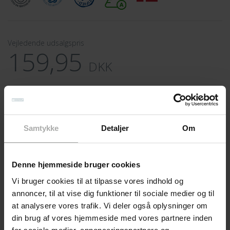
Vejledende udsalgspris
159,95
DKK
Beskrivelse
Anvendelse
Egenskaber
Samtykke
Detaljer
Om
Ingredienser
Denne hjemmeside bruger cookies
Vi bruger cookies til at tilpasse vores indhold og
Udgået på webshop
annoncer, til at vise dig funktioner til sociale medier og til
Fugtbevarende kropsolie uden parfume
at analysere vores trafik. Vi deler også oplysninger om
din brug af vores hjemmeside med vores partnere inden
MD41 Body Oil er god til normal eller let tør hud. Den er