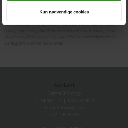
Hudlæge Uffes anvendelses tips:
Kun nødvendige cookies
"MD41 Body Oil er ideel til dig med tør og skællende hårbund. Du
kan med fordel anvende olien i hårbunden, efter du har været i
bad og inden sengetid. Påfør en badehætte natten over, så du
undgår olie på sengetøjet, og vask håret den efterfølgende dag.
Gentag gerne denne behandling”.
Kontakt
DermaKnowlogy
Europavej 10 | 8990 Faarup
DermaKnowlogy ApS
CVR. 10055318