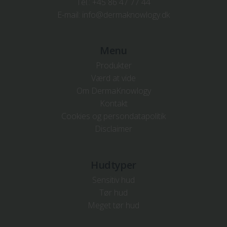
Tel.:
+45 86 47 77 44
E-mail:
info@dermaknowlogy.dk
Menu
Produkter
Værd at vide
Om DermaKnowlogy
Kontakt
Cookies og persondatapolitik
Disclaimer
Hudtyper
Sensitiv hud
Tør hud
Meget tør hud