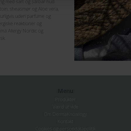
ing med sart og sårbar hud.
oin, sheasmør og Aloe vera,
urligvis uden parfume og
ergiske reaktioner og
thma Allergy Nordic og
sk.
Menu
Produkter
Værd at vide
Om DermaKnowlogy
Kontakt
Cookies og persondatapolitik