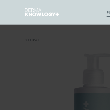
P
< TILBAGE