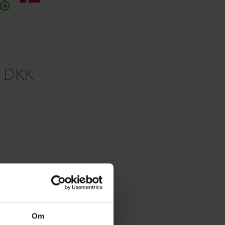
5
DKK
Om