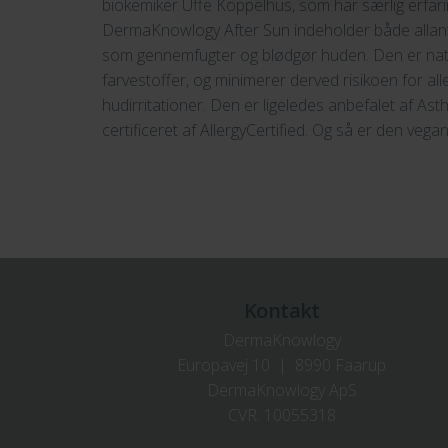
biokemiker Uffe Koppelhus, som har særlig erfar
DermaKnowlogy After Sun indeholder både allant
som gennemfugter og blødgør huden. Den er nat
farvestoffer, og minimerer derved risikoen for all
hudirritationer. Den er ligeledes anbefalet af As
certificeret af AllergyCertified. Og så er den vegan
Kontakt
DermaKnowlogy
Europavej 10 | 8990 Faarup
DermaKnowlogy ApS
CVR. 10055318