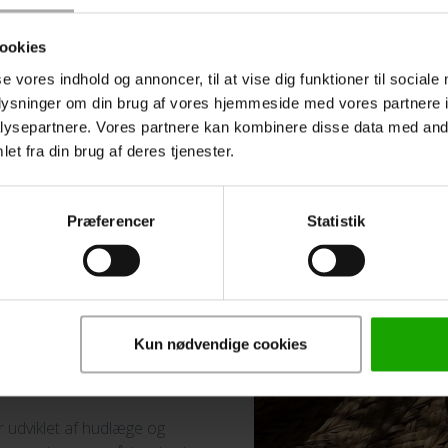
ookies
ber
Ingredienser
se vores indhold og annoncer, til at vise dig funktioner til sociale
oplysninger om din brug af vores hjemmeside med vores partnere i
ysepartnere. Vores partnere kan kombinere disse data med andr
et fra din brug af deres tjenester.
lig aftersun til
Præferencer
Statistik
og beroligende aftersun, som
g. Denne allergivenlige
en creme, hvilket giver en
Kun nødvendige cookies
en udmærker sig særligt på
delingsevne.
udviklet af hudlæge og