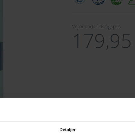
Vejledende udsalgspris
179,9
Detaljer