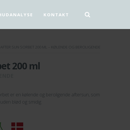
HUDANALYSE
KONTAKT
AFTER SUN SORBET 200 ML – KØLENDE OG BEROLIGENDE
bet 200 ml
GENDE
bet er en kølende og beroligende aftersun, som
 huden blød og smidig.