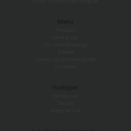
E-mail:
info@dermaknowlogy.dk
Menu
Produkter
Værd at vide
Om DermaKnowlogy
Kontakt
Cookies og persondatapolitik
Disclaimer
Hudtyper
Sensitiv hud
Tør hud
Meget tør hud