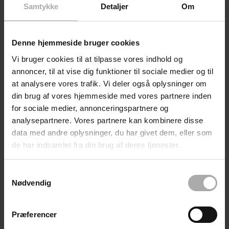
urenheder, bumser og hudorme
Samtykke
Detaljer
Om
Her får du en samlet pakke, der består af de produkter, du skal
bruge for at sammensætte en simpel men effektiv rutine til uren
Denne hjemmeside bruger cookies
og sart ansigtshud. Produkternes primære formål er at komme
bumser, hudorme og fedtet hud til livs på en yderst skånsom og
Vi bruger cookies til at tilpasse vores indhold og
effektiv måde.
annoncer, til at vise dig funktioner til sociale medier og til
at analysere vores trafik. Vi deler også oplysninger om
Pakken består af:
din brug af vores hjemmeside med vores partnere inden
for sociale medier, annonceringspartnere og
DermaKnowlogy FACE 61 Cleansing Foam (150 ml)
analysepartnere. Vores partnere kan kombinere disse
Mild og luftig rensemousse, der skånsomt renser huden i
data med andre oplysninger, du har givet dem, eller som
ansigtet uden at irritere eller udtørre huden. Tilsat
de har indsamlet fra din brug af deres tjenester.
fugtgivende ingredienser som betaine og glycerin.
Rens ansigsthuden 1-2 gange om dagen.
Samtykkevalg
Nødvendig
DermaKnowlogy FACE 22 Vitamin Complex Serum (30
ml)
Fugtgivende serum med vitaminer, niacinamid og
Præferencer
hyaluronsyre. Serummet fugter huden effektivt, samtidig med