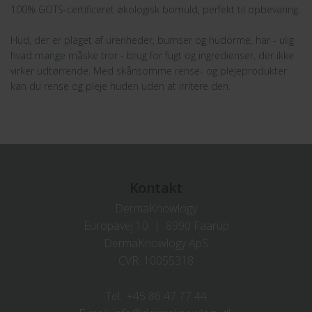
100% GOTS-certificeret økologisk bomuld, perfekt til opbevaring.
Hud, der er plaget af urenheder, bumser og hudorme, har - ulig
hvad mange måske tror - brug for fugt og ingredienser, der ikke
virker udtørrende. Med skånsomme rense- og plejeprodukter
kan du rense og pleje huden uden at irritere den.
Kontakt
DermaKnowlogy
Europavej 10 | 8990 Faarup
DermaKnowlogy ApS
CVR. 10055318
Tel.:
+45 86 47 77 44