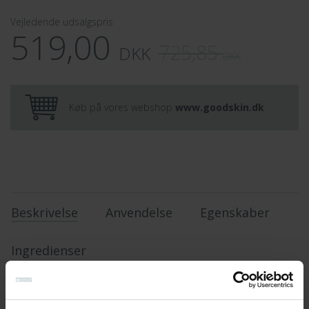
Vejledende udsalgspris
519,00
725,85
DKK
DKK
Køb på vores webshop
www.goodskin.dk
Beskrivelse
Anvendelse
Egenskaber
Ingredienser
Rens, fugt og pleje til hud med