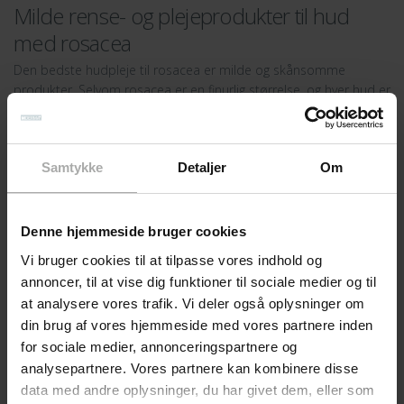
Milde rense- og plejeprodukter til hud
med rosacea
Den bedste hudpleje til rosacea er milde og skånsomme
produkter. Selvom rosacea er en finurlig størrelse, og hver hud er
unik, så er der nogle fælles ’triggers’, som kan få det til at blusse
op. For mange er olie i hudpleje en af de ting, som
fremprovokerer blussende hud og små betændte knopper
Samtykke
Detaljer
Om
(papler og pustler).
Derfor har vi i dette hudplejesæt til rosacea samlet vores tre
oliefri ansigtsprodukter til rens, pleje og fugt. Derudover har vi
Denne hjemmeside bruger cookies
også tilføjet en miniversion af vores populære ansigtssolcreme.
Vi bruger cookies til at tilpasse vores indhold og
Alle produkterne indeholder ingredienser, som har en
annoncer, til at vise dig funktioner til sociale medier og til
fugtgivende, beroligende og rødmereducerende effekt.
at analysere vores trafik. Vi deler også oplysninger om
Produkterne er naturligvis fri for parfume og farvestoffer, ligesom
din brug af vores hjemmeside med vores partnere inden
de alle er allergicertificeret.
for sociale medier, annonceringspartnere og
Pakken består af:
analysepartnere. Vores partnere kan kombinere disse
data med andre oplysninger, du har givet dem, eller som