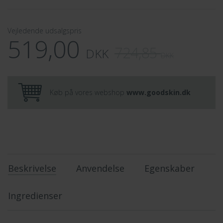
Vejledende udsalgspris
519,00
724,85
DKK
DKK
Køb på vores webshop
www.goodskin.dk
Beskrivelse
Anvendelse
Egenskaber
Ingredienser