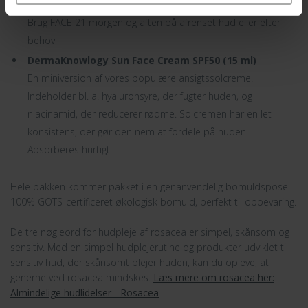
ansigtscreme.
Brug FACE 21 morgen og aften på afrenset hud eller efter
behov
DermaKnowlogy Sun Face Cream SPF50 (15 ml)
En miniversion af vores populære ansigtssolcreme.
Indeholder bl. a. hyaluronsyre, der fugter huden, og
niacinamid, der reducerer rødme. Solcremen har en let
konsistens, der gør den nem at fordele på huden.
Absorberes hurtigt.
Hele pakken kommer pakket i en genanvendelig bomuldspose.
100% GOTS-certificeret økologisk bomuld, perfekt til opbevaring.
De tre nøgleord for hudpleje af rosacea er simpel, skånsom og
sensitiv. Med en simpel hudplejerutine og produkter udviklet til
sensitiv hud, der skånsomt plejer huden, kan du opleve, at
generne ved rosacea mindskes.
Læs mere om rosacea her:
Almindelige hudlidelser - Rosacea