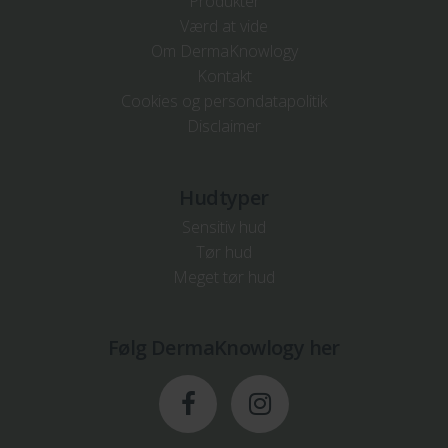
Produkter
Værd at vide
Om DermaKnowlogy
Kontakt
Cookies og persondatapolitik
Disclaimer
Hudtyper
Sensitiv hud
Tør hud
Meget tør hud
Følg DermaKnowlogy her