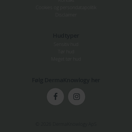
Cookies og persondatapolitik
Disclaimer
Hudtyper
Sensitiv hud
Tør hud
Meget tør hud
Følg DermaKnowlogy her
© 2026 DermaKnowlogy ApS