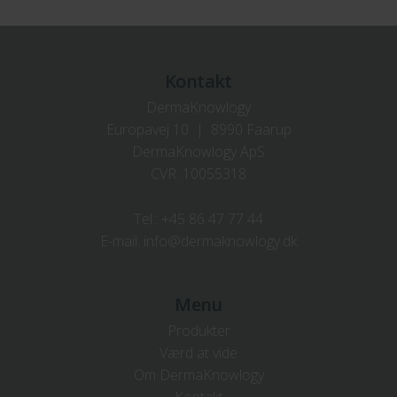
Kontakt
DermaKnowlogy
Europavej 10 | 8990 Faarup
DermaKnowlogy ApS
CVR. 10055318
Tel.:
+45 86 47 77 44
E-mail:
info@dermaknowlogy.dk
Menu
Produkter
Værd at vide
Om DermaKnowlogy
Kontakt