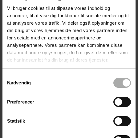
Vi bruger cookies til at tilpasse vores indhold og
Med en kombination af 5% mælkesyre (AHA) og fysiske
annoncer, til at vise dig funktioner til sociale medier og til
skrubbekorn fjernes døde hudceller nænsomt og synlige porer
at analysere vores trafik. Vi deler også oplysninger om
mindskes. Huden vil blive mere glat og ensartet samt fremstå
din brug af vores hjemmeside med vores partnere inden
friskere med naturlig glød.
for sociale medier, annonceringspartnere og
Mælkesyre er en effektiv eksfoliant, der kemisk eksfolierer
analysepartnere. Vores partnere kan kombinere disse
hudoverfladen og fjerner døde hudceller. Den er samtidig en af
data med andre oplysninger, du har givet dem, eller som
de mildeste former for AHA-syre, hvilket derfor også gør den
de har indsamlet fra din brug af deres tjenester.
velegnet til sensitiv hud. Mælkesyre er en naturlig bestanddel af
den beskyttende syrekappe på huden, og bidrager til at holde
Samtykkevalg
huden fugtet.
Nødvendig
Første gang du prøver masken, er det vigtigt at teste den på et
lille område på huden, for at se, hvor kraftigt din hud reagerer på
Præferencer
masken.
Statistik