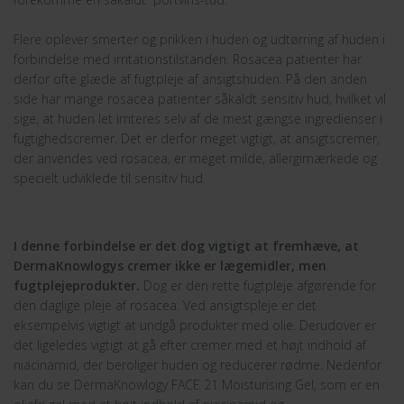
Flere oplever smerter og prikken i huden og udtørring af huden i
forbindelse med irritationstilstanden. Rosacea patienter har
derfor ofte glæde af fugtpleje af ansigtshuden. På den anden
side har mange rosacea patienter såkaldt sensitiv hud, hvilket vil
sige, at huden let irriteres selv af de mest gængse ingredienser i
fugtighedscremer. Det er derfor meget vigtigt, at ansigtscremer,
der anvendes ved rosacea, er meget milde, allergimærkede og
specielt udviklede til sensitiv hud.
I denne forbindelse er det dog vigtigt at fremhæve, at
DermaKnowlogys cremer ikke er lægemidler, men
fugtplejeprodukter.
Dog er den rette fugtpleje afgørende for
den daglige pleje af rosacea. Ved ansigtspleje er det
eksempelvis vigtigt at undgå produkter med olie. Derudover er
det ligeledes vigtigt at gå efter cremer med et højt indhold af
niacinamid, der beroliger huden og reducerer rødme. Nedenfor
kan du se DermaKnowlogy FACE 21 Moisturising Gel, som er en