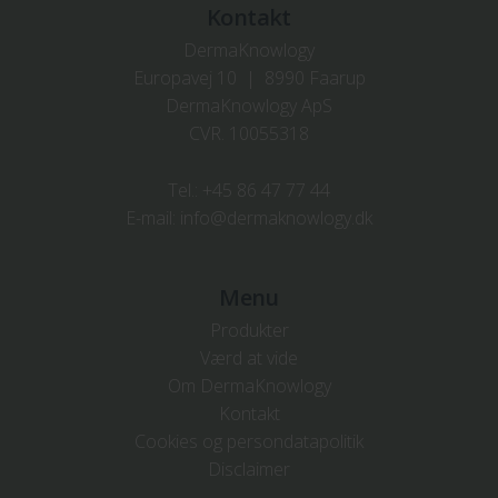
Kontakt
DermaKnowlogy
Europavej 10 | 8990 Faarup
DermaKnowlogy ApS
CVR. 10055318
Tel.:
+45 86 47 77 44
E-mail:
info@dermaknowlogy.dk
Menu
Produkter
Værd at vide
Om DermaKnowlogy
Kontakt
Cookies og persondatapolitik
Disclaimer