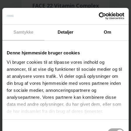
FACE 22 Vitamin Complex
Serum 30 ml
TIL TØR OG DEHYDRERET HUD
MED VITAMIN B3, B5, E OG F
Samtykke
Detaljer
Om
Denne hjemmeside bruger cookies
Vi bruger cookies til at tilpasse vores indhold og
annoncer, til at vise dig funktioner til sociale medier og til
at analysere vores trafik. Vi deler også oplysninger om
din brug af vores hjemmeside med vores partnere inden
for sociale medier, annonceringspartnere og
analysepartnere. Vores partnere kan kombinere disse
data med andre oplysninger, du har givet dem, eller som
de har indsamlet fra din brug af deres tjenester.
FACE 61 Cleansing Foam 150
ml
Samtykkevalg