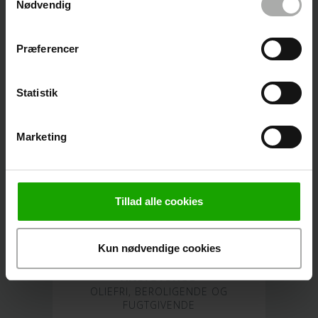
Nødvendig
TIL TØR OG SENSITIV HUD
MILD OG SKÅNSOM ANSIGTSRENS
Præferencer
Statistik
Marketing
Tillad alle cookies
Hudplejesæt til rosacea
Kun nødvendige cookies
TIL ROSACEA OG RØDMENDE
ANSIGTSHUD
OLIEFRI, BEROLIGENDE OG
FUGTGIVENDE