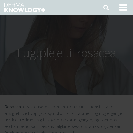
Fugtpleje til rosacea
Rosacea
karakteriseres som en kronisk irritationstilstand i
ansigtet. De hyppigste symptomer er rødme - og nogle gange
udvikler rødmen sig til større karsprængninger, og især hos
ældre mænd kan næsens talgkirtelvæv forstørres, og der kan
forekomme en såkaldt ”portvins-tud.”