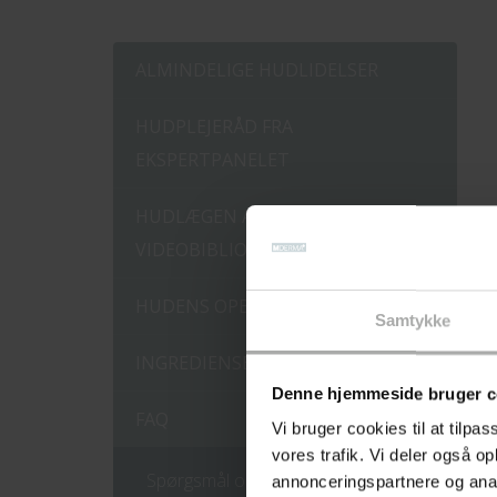
ALMINDELIGE HUDLIDELSER
HUDPLEJERÅD FRA
EKSPERTPANELET
HUDLÆGEN ANBEFALER -
VIDEOBIBLIOTEK
HUDENS OPBYGNING
Samtykke
INGREDIENSER
Denne hjemmeside bruger c
FAQ
Vi bruger cookies til at tilpas
vores trafik. Vi deler også 
Spørgsmål omkring hudtilstande
annonceringspartnere og anal