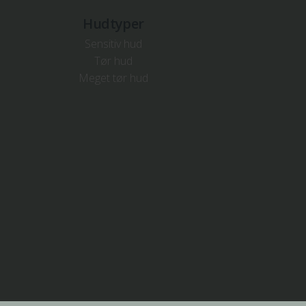
Hudtyper
Sensitiv hud
Tør hud
Meget tør hud