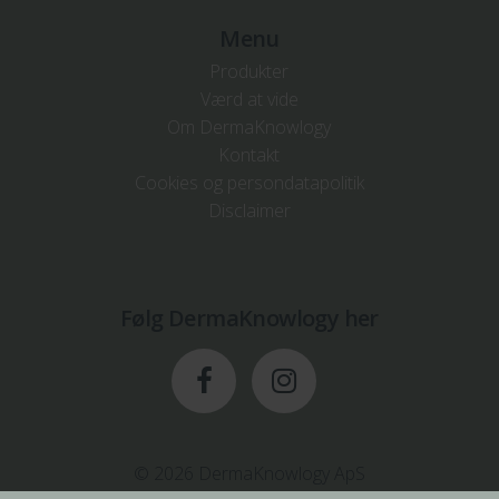
Menu
Produkter
Værd at vide
Om DermaKnowlogy
Kontakt
Cookies og persondatapolitik
Disclaimer
Følg DermaKnowlogy her
© 2026 DermaKnowlogy ApS