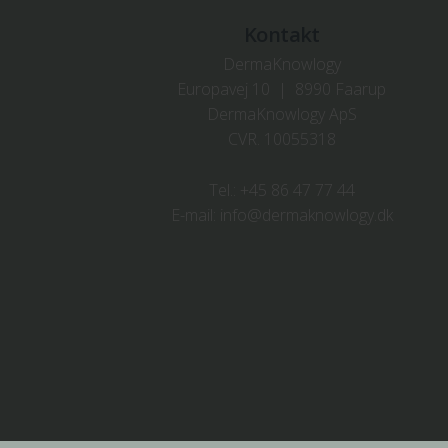
Kontakt
DermaKnowlogy
Europavej 10 | 8990 Faarup
DermaKnowlogy ApS
CVR. 10055318
Tel.:
+45 86 47 77 44
E-mail:
info@dermaknowlogy.dk