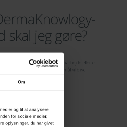
e DermaKnowlogy-
 skal jeg gøre?
r, enten i form af et betalt samarbejde eller et
arm.dk
, hvorefter din forespøgsmål vil blive
Om
 medier og til at analysere
nden for sociale medier,
e oplysninger, du har givet