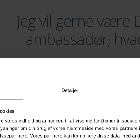
Jeg vil gerne vær
ambassadør, hvad
Hvis du er interesseret i at blive DermaKnowlogy-ambasadø
"ikke -betalt-samarbejde", skal du kontakte
ibf@dermaph
behandlet.
Detaljer
ookies
se vores indhold og annoncer, til at vise dig funktioner til sociale
oplysninger om din brug af vores hjemmeside med vores partnere i
ysepartnere. Vores partnere kan kombinere disse data med andr